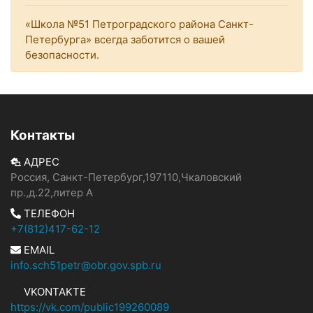
«Школа №51 Петроградского района Санкт-
Петербурга» всегда заботится о вашей
безопасности.
Контакты
АДРЕС
Россия, Санкт-Петербург,197110,Чкаловский
пр.,д.22,литер А
ТЕЛЕФОН
+7(812)417-62-12
EMAIL
info.sch51petr@obr.gov.spb.ru
VKONTAKTE
https://vk.com/public199260089