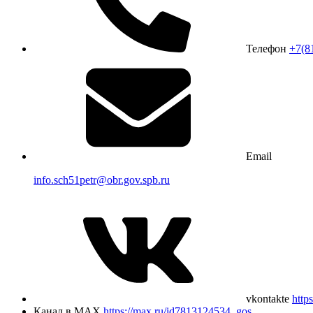
Телефон
+7(8
Email
info.sch51petr@obr.gov.spb.ru
vkontakte
http
Канал в MAX
https://max.ru/id7813124534_gos