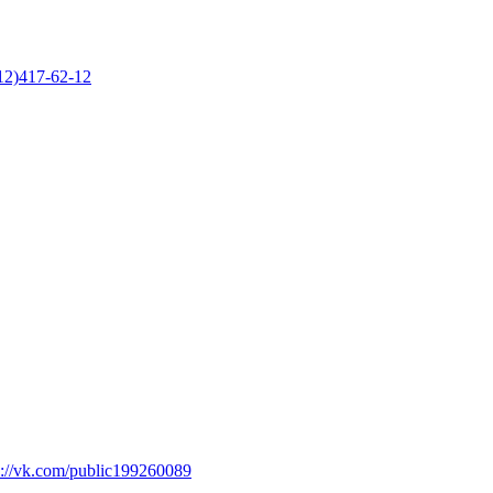
12)417-62-12
s://vk.com/public199260089