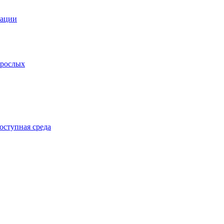
зации
зрослых
оступная среда