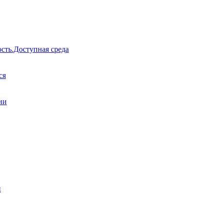
сть.Доступная среда
ся
ии
и