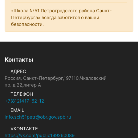
«Школа №51 Петроградского района Санкт-
Петербурга» всегда заботится о вашей
безопасности.
Контакты
АДРЕС
Россия, Санкт-Петербург,197110,Чкаловский
пр.,д.22,литер А
ТЕЛЕФОН
+7(812)417-62-12
EMAIL
info.sch51petr@obr.gov.spb.ru
VKONTAKTE
https://vk.com/public199260089