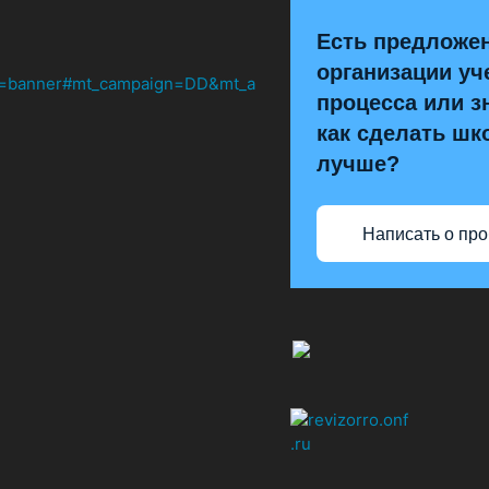
Есть предложе
организации уч
процесса или з
как сделать шк
лучше?
Написать о пр