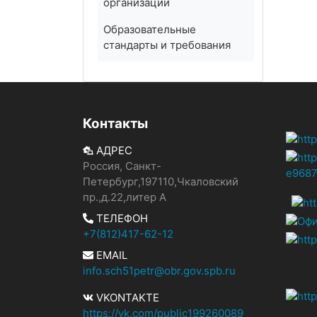
организации
Образовательные
стандарты и требования
Контакты
АДРЕС
Россия, Санкт-
Петербург,197110,Чкаловский
пр.,д.22,литер А
ТЕЛЕФОН
+7(812)417-62-12
EMAIL
info.sch51petr@obr.gov.spb.ru
VKONTAKTE
https://vk.com/public199260089