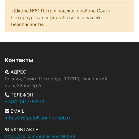
«Школа №51 Петроградского района Санкт-
Петербурга» всегда заботится о вашей
безопасности.
Контакты
АДРЕС
Россия, Санкт-Петербург,197110,Чкаловский
пр.,д.22,литер А
ТЕЛЕФОН
+7(812)417-62-12
EMAIL
info.sch51petr@obr.gov.spb.ru
VKONTAKTE
https://vk.com/public199260089