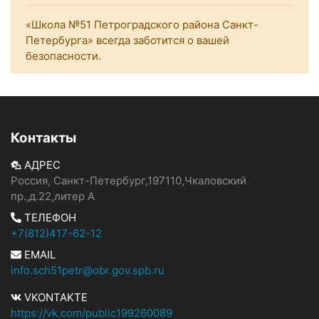
«Школа №51 Петроградского района Санкт-
Петербурга» всегда заботится о вашей
безопасности.
Контакты
АДРЕС
Россия, Санкт-Петербург,197110,Чкаловский
пр.,д.22,литер А
ТЕЛЕФОН
+7(812)417-62-12
EMAIL
info.sch51petr@obr.gov.spb.ru
VKONTAKTE
https://vk.com/public199260089