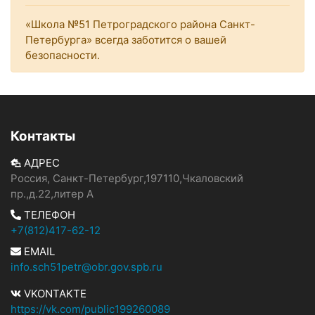
«Школа №51 Петроградского района Санкт-
Петербурга» всегда заботится о вашей
безопасности.
Контакты
АДРЕС
Россия, Санкт-Петербург,197110,Чкаловский
пр.,д.22,литер А
ТЕЛЕФОН
+7(812)417-62-12
EMAIL
info.sch51petr@obr.gov.spb.ru
VKONTAKTE
https://vk.com/public199260089