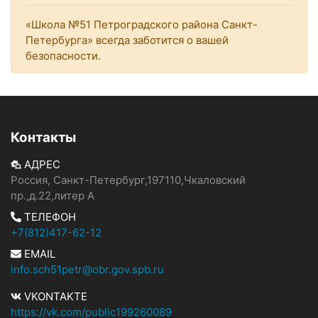
«Школа №51 Петроградского района Санкт-
Петербурга» всегда заботится о вашей
безопасности.
Контакты
АДРЕС
Россия, Санкт-Петербург,197110,Чкаловский
пр.,д.22,литер А
ТЕЛЕФОН
+7(812)417-62-12
EMAIL
info.sch51petr@obr.gov.spb.ru
VKONTAKTE
https://vk.com/public199260089