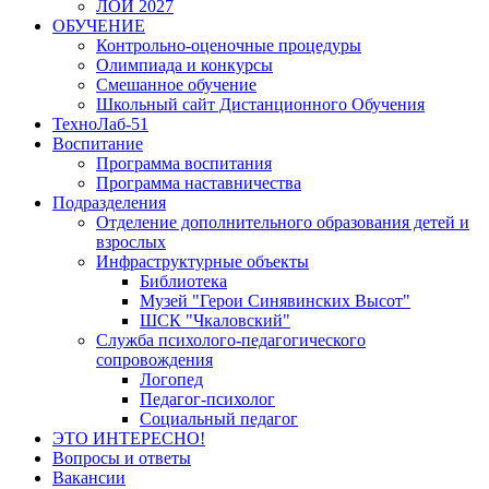
ЛОИ 2027
ОБУЧЕНИЕ
Контрольно-оценочные процедуры
Олимпиада и конкурсы
Смешанное обучение
Школьный сайт Дистанционного Обучения
ТехноЛаб-51
Воспитание
Программа воспитания
Программа наставничества
Подразделения
Отделение дополнительного образования детей и
взрослых
Инфраструктурные объекты
Библиотека
Музей "Герои Синявинских Высот"
ШСК "Чкаловский"
Служба психолого-педагогического
сопровождения
Логопед
Педагог-психолог
Социальный педагог
ЭТО ИНТЕРЕСНО!
Вопросы и ответы
Вакансии