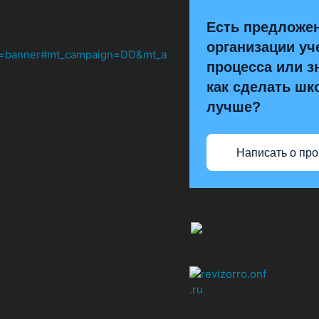
Есть предложе
организации уч
процесса или з
как сделать шк
лучше?
Написать о пр