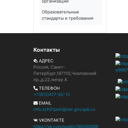
организации
Образовательные
стандарты и требования
Контакты
АДРЕС
Россия, Санкт-
Петербург,197110,Чкаловский
пр.,д.22,литер А
ТЕЛЕФОН
+7(812)417-62-12
EMAIL
info.sch51petr@obr.gov.spb.ru
VKONTAKTE
https://vk.com/public199260089