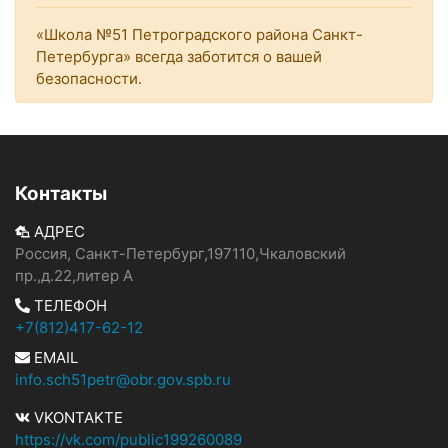
«Школа №51 Петроградского района Санкт-
Петербурга» всегда заботится о вашей
безопасности.
Контакты
АДРЕС
Россия, Санкт-Петербург,197110,Чкаловский
пр.,д.22,литер А
ТЕЛЕФОН
+7(812)417-62-12
EMAIL
info.sch51petr@obr.gov.spb.ru
VKONTAKTE
https://vk.com/public199260089