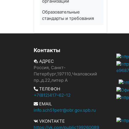
организации
Образовательные
стандарты и требования
Контакты
АДРЕС
Россия, Санкт-
Петербург,197110,Чкаловский
пр.,д.22,литер А
ТЕЛЕФОН
+7(812)417-62-12
EMAIL
info.sch51petr@obr.gov.spb.ru
VKONTAKTE
https://vk.com/public199260089