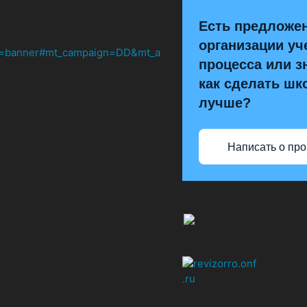
Есть предложе
организации уч
процесса или з
как сделать шк
лучше?
Написать о пр