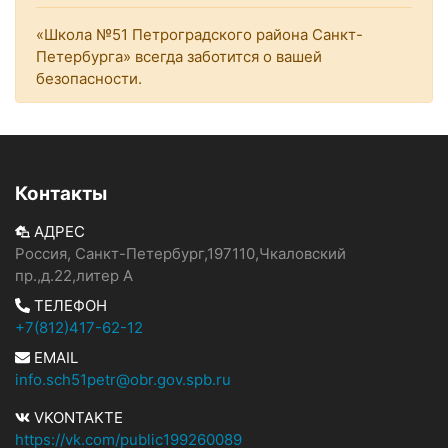
«Школа №51 Петроградского района Санкт-
Петербурга» всегда заботится о вашей
безопасности.
Контакты
АДРЕС
Россия, Санкт-Петербург,197110,Чкаловский
пр.,д.22,литер А
ТЕЛЕФОН
+7(812)417-62-12
EMAIL
info.sch51petr@obr.gov.spb.ru
VKONTAKTE
https://vk.com/public199260089