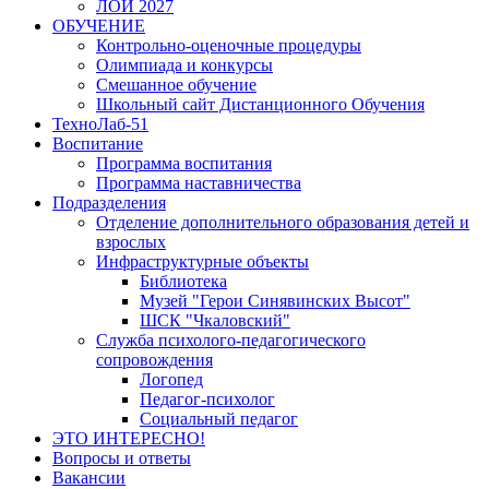
ЛОИ 2027
ОБУЧЕНИЕ
Контрольно-оценочные процедуры
Олимпиада и конкурсы
Смешанное обучение
Школьный сайт Дистанционного Обучения
ТехноЛаб-51
Воспитание
Программа воспитания
Программа наставничества
Подразделения
Отделение дополнительного образования детей и
взрослых
Инфраструктурные объекты
Библиотека
Музей "Герои Синявинских Высот"
ШСК "Чкаловский"
Служба психолого-педагогического
сопровождения
Логопед
Педагог-психолог
Социальный педагог
ЭТО ИНТЕРЕСНО!
Вопросы и ответы
Вакансии