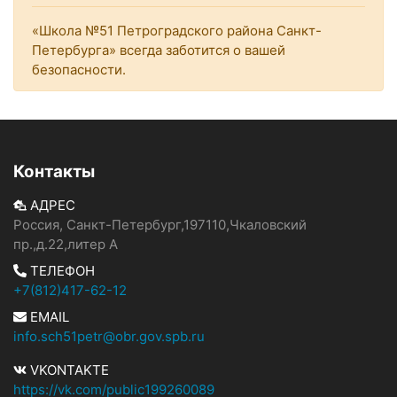
«Школа №51 Петроградского района Санкт-
Петербурга» всегда заботится о вашей
безопасности.
Контакты
АДРЕС
Россия, Санкт-Петербург,197110,Чкаловский
пр.,д.22,литер А
ТЕЛЕФОН
+7(812)417-62-12
EMAIL
info.sch51petr@obr.gov.spb.ru
VKONTAKTE
https://vk.com/public199260089