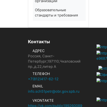
организации
Образовательные
стандарты и требования
Контакты
АДРЕС
Россия, Санкт-
Петербург,197110,Чкаловский
пр.,д.22,литер А
ТЕЛЕФОН
+7(812)417-62-12
EMAIL
info.sch51petr@obr.gov.spb.ru
VKONTAKTE
https://vk.com/public199260089