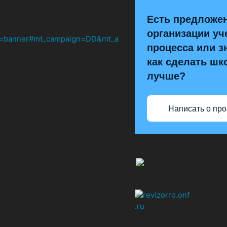
Есть предложе
организации уч
процесса или з
как сделать шк
лучше?
Написать о пр