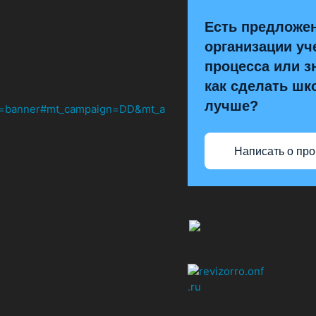
Есть предложе
организации уч
процесса или з
как сделать шк
лучше?
Написать о пр