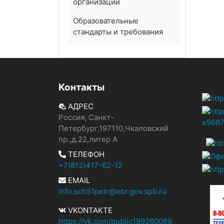
организации
Образовательные
стандарты и требования
Контакты
АДРЕС
Россия, Санкт-
Петербург,197110,Чкаловский
пр.,д.22,литер А
ТЕЛЕФОН
+7(812)417-62-12
EMAIL
info.sch51petr@obr.gov.spb.ru
VKONTAKTE
https://vk.com/public199260089