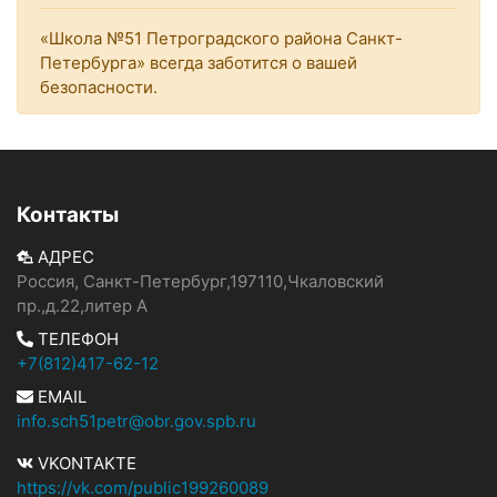
«Школа №51 Петроградского района Санкт-
Петербурга» всегда заботится о вашей
безопасности.
Контакты
АДРЕС
Россия, Санкт-Петербург,197110,Чкаловский
пр.,д.22,литер А
ТЕЛЕФОН
+7(812)417-62-12
EMAIL
info.sch51petr@obr.gov.spb.ru
VKONTAKTE
https://vk.com/public199260089