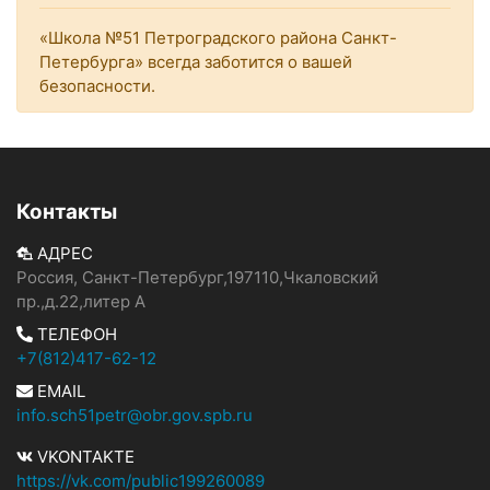
«Школа №51 Петроградского района Санкт-
Петербурга» всегда заботится о вашей
безопасности.
Контакты
АДРЕС
Россия, Санкт-Петербург,197110,Чкаловский
пр.,д.22,литер А
ТЕЛЕФОН
+7(812)417-62-12
EMAIL
info.sch51petr@obr.gov.spb.ru
VKONTAKTE
https://vk.com/public199260089