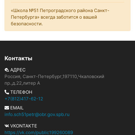
«Школа №51 Петроградского района Санкт-
Петербурга» всегда заботится о вашей
безопасности.
Контакты
АДРЕС
Россия, Санкт-Петербург,197110,Чкаловский
пр.,д.22,литер А
ТЕЛЕФОН
+7(812)417-62-12
EMAIL
info.sch51petr@obr.gov.spb.ru
VKONTAKTE
https://vk.com/public199260089