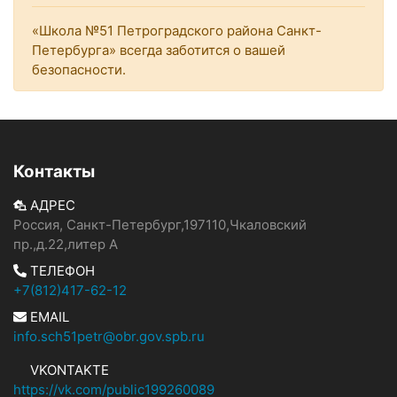
«Школа №51 Петроградского района Санкт-
Петербурга» всегда заботится о вашей
безопасности.
Контакты
АДРЕС
Россия, Санкт-Петербург,197110,Чкаловский
пр.,д.22,литер А
ТЕЛЕФОН
+7(812)417-62-12
EMAIL
info.sch51petr@obr.gov.spb.ru
VKONTAKTE
https://vk.com/public199260089