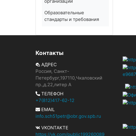
организации
Образовательные
стандарты и требования
Контакты
АДРЕС
Россия, Санкт-
Петербург,197110,Чкаловский
пр.,д.22,литер А
ТЕЛЕФОН
+7(812)417-62-12
EMAIL
info.sch51petr@obr.gov.spb.ru
VKONTAKTE
https://vk.com/public199260089