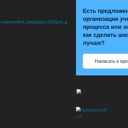
Есть предложе
организации уч
процесса или з
как сделать шк
лучше?
Написать о пр