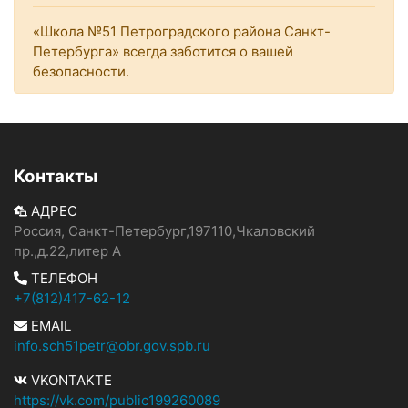
«Школа №51 Петроградского района Санкт-
Петербурга» всегда заботится о вашей
безопасности.
Контакты
АДРЕС
Россия, Санкт-Петербург,197110,Чкаловский
пр.,д.22,литер А
ТЕЛЕФОН
+7(812)417-62-12
EMAIL
info.sch51petr@obr.gov.spb.ru
VKONTAKTE
https://vk.com/public199260089