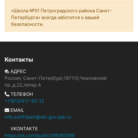
«Школа №51 Петроградского района Санкт-
Петербурга» всегда заботится о вашей
безопасности.
Контакты
АДРЕС
Россия, Санкт-Петербург,197110,Чкаловский
пр.,д.22,литер А
ТЕЛЕФОН
+7(812)417-62-12
EMAIL
info.sch51petr@obr.gov.spb.ru
VKONTAKTE
https://vk.com/public199260089