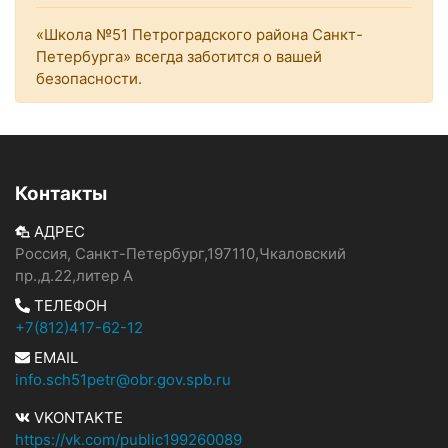
«Школа №51 Петроградского района Санкт-
Петербурга» всегда заботится о вашей
безопасности.
Контакты
АДРЕС
Россия, Санкт-Петербург,197110,Чкаловский
пр.,д.22,литер А
ТЕЛЕФОН
+7(812)417-62-12
EMAIL
info.sch51petr@obr.gov.spb.ru
VKONTAKTE
https://vk.com/public199260089