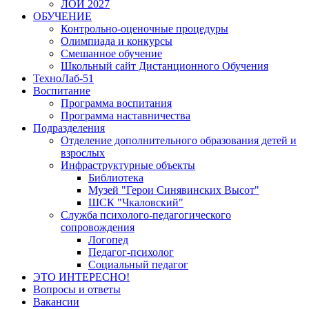
ЛОИ 2027
ОБУЧЕНИЕ
Контрольно-оценочные процедуры
Олимпиада и конкурсы
Смешанное обучение
Школьный сайт Дистанционного Обучения
ТехноЛаб-51
Воспитание
Программа воспитания
Программа наставничества
Подразделения
Отделение дополнительного образования детей и
взрослых
Инфраструктурные объекты
Библиотека
Музей "Герои Синявинских Высот"
ШСК "Чкаловский"
Служба психолого-педагогического
сопровождения
Логопед
Педагог-психолог
Социальный педагог
ЭТО ИНТЕРЕСНО!
Вопросы и ответы
Вакансии