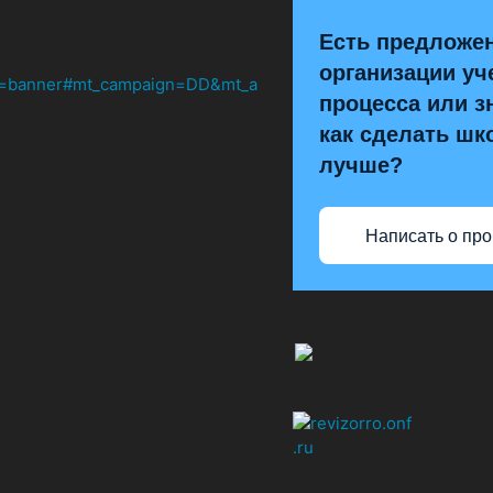
Есть предложе
организации уч
процесса или з
как сделать шк
лучше?
Написать о пр