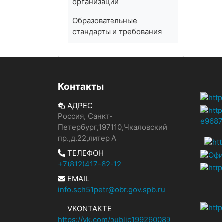
организации
Образовательные
стандарты и требования
Контакты
АДРЕС
Россия, Санкт-
Петербург,197110,Чкаловский
пр.,д.22,литер А
ТЕЛЕФОН
+7(812)417-62-12
EMAIL
info.sch51petr@obr.gov.spb.ru
VKONTAKTE
https://vk.com/public199260089