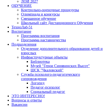
ЛОИ 2027
ОБУЧЕНИЕ
Контрольно-оценочные процедуры
Олимпиада и конкурсы
Смешанное обучение
Школьный сайт Дистанционного Обучения
ТехноЛаб-51
Воспитание
Программа воспитания
Программа наставничества
Подразделения
Отделение дополнительного образования детей и
взрослых
Инфраструктурные объекты
Библиотека
Музей "Герои Синявинских Высот"
ШСК "Чкаловский"
Служба психолого-педагогического
сопровождения
Логопед
Педагог-психолог
Социальный педагог
ЭТО ИНТЕРЕСНО!
Вопросы и ответы
Вакансии