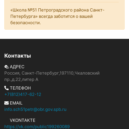
«Школа №51 Петроградского района Санкт-
Петербурга» всегда заботится о вашей
безопасности.
Контакты
АДРЕС
Россия, Санкт-Петербург,197110,Чкаловский
пр.,д.22,литер А
ТЕЛЕФОН
+7(812)417-62-12
EMAIL
info.sch51petr@obr.gov.spb.ru
VKONTAKTE
https://vk.com/public199260089