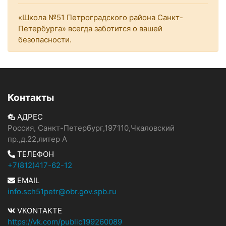
«Школа №51 Петроградского района Санкт-
Петербурга» всегда заботится о вашей
безопасности.
Контакты
АДРЕС
Россия, Санкт-Петербург,197110,Чкаловский
пр.,д.22,литер А
ТЕЛЕФОН
+7(812)417-62-12
EMAIL
info.sch51petr@obr.gov.spb.ru
VKONTAKTE
https://vk.com/public199260089