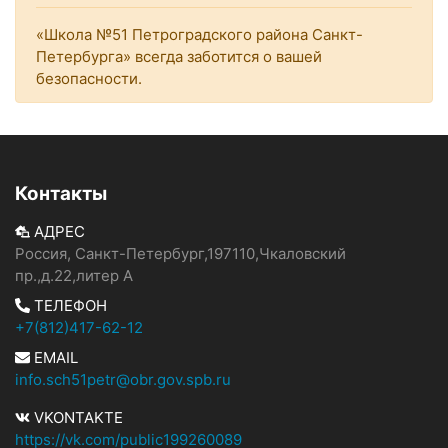
«Школа №51 Петроградского района Санкт-
Петербурга» всегда заботится о вашей
безопасности.
Контакты
АДРЕС
Россия, Санкт-Петербург,197110,Чкаловский
пр.,д.22,литер А
ТЕЛЕФОН
+7(812)417-62-12
EMAIL
info.sch51petr@obr.gov.spb.ru
VKONTAKTE
https://vk.com/public199260089