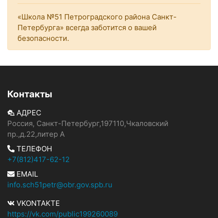
«Школа №51 Петроградского района Санкт-
Петербурга» всегда заботится о вашей
безопасности.
Контакты
АДРЕС
Россия, Санкт-Петербург,197110,Чкаловский
пр.,д.22,литер А
ТЕЛЕФОН
+7(812)417-62-12
EMAIL
info.sch51petr@obr.gov.spb.ru
VKONTAKTE
https://vk.com/public199260089