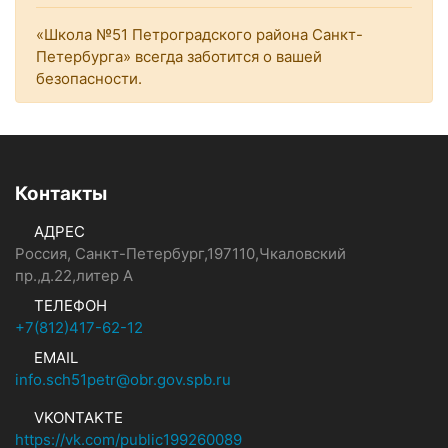
«Школа №51 Петроградского района Санкт-
Петербурга» всегда заботится о вашей
безопасности.
Контакты
АДРЕС
Россия, Санкт-Петербург,197110,Чкаловский
пр.,д.22,литер А
ТЕЛЕФОН
+7(812)417-62-12
EMAIL
info.sch51petr@obr.gov.spb.ru
VKONTAKTE
https://vk.com/public199260089