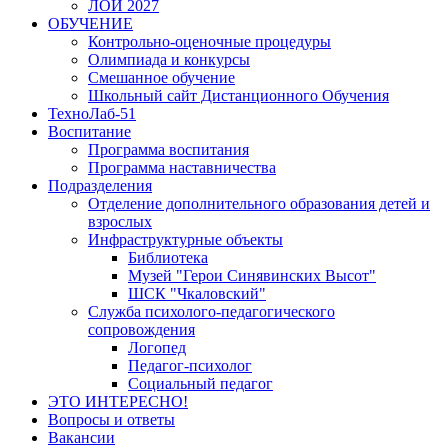
ЛОИ 2027
ОБУЧЕНИЕ
Контрольно-оценочные процедуры
Олимпиада и конкурсы
Смешанное обучение
Школьный сайт Дистанционного Обучения
ТехноЛаб-51
Воспитание
Программа воспитания
Программа наставничества
Подразделения
Отделение дополнительного образования детей и
взрослых
Инфраструктурные объекты
Библиотека
Музей "Герои Синявинских Высот"
ШСК "Чкаловский"
Служба психолого-педагогического
сопровождения
Логопед
Педагог-психолог
Социальный педагог
ЭТО ИНТЕРЕСНО!
Вопросы и ответы
Вакансии