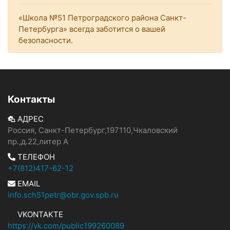
«Школа №51 Петроградского района Санкт-
Петербурга» всегда заботится о вашей
безопасности.
Контакты
АДРЕС
Россия, Санкт-Петербург,197110,Чкаловский
пр.,д.22,литер А
ТЕЛЕФОН
+7(812)417-62-12
EMAIL
info.sch51petr@obr.gov.spb.ru
VKONTAKTE
https://vk.com/public199260089