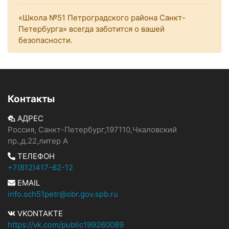
«Школа №51 Петроградского района Санкт-
Петербурга» всегда заботится о вашей
безопасности.
Контакты
АДРЕС
Россия, Санкт-Петербург,197110,Чкаловский
пр.,д.22,литер А
ТЕЛЕФОН
+7(812)417-62-12
EMAIL
info.sch51petr@obr.gov.spb.ru
VKONTAKTE
https://vk.com/public199260089