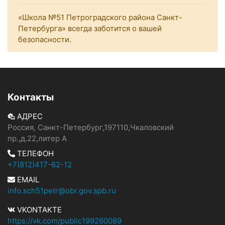
«Школа №51 Петроградского района Санкт-
Петербурга» всегда заботится о вашей
безопасности.
Контакты
АДРЕС
Россия, Санкт-Петербург,197110,Чкаловский
пр.,д.22,литер А
ТЕЛЕФОН
+7(812)417-62-12
EMAIL
info.sch51petr@obr.gov.spb.ru
VKONTAKTE
https://vk.com/public199260089