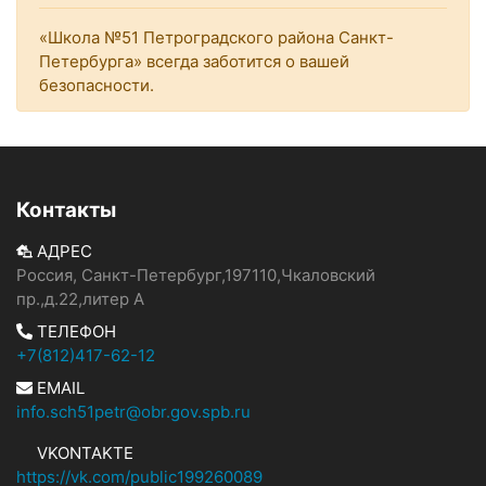
«Школа №51 Петроградского района Санкт-
Петербурга» всегда заботится о вашей
безопасности.
Контакты
АДРЕС
Россия, Санкт-Петербург,197110,Чкаловский
пр.,д.22,литер А
ТЕЛЕФОН
+7(812)417-62-12
EMAIL
info.sch51petr@obr.gov.spb.ru
VKONTAKTE
https://vk.com/public199260089