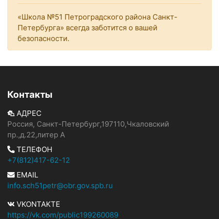
«Школа №51 Петроградского района Санкт-
Петербурга» всегда заботится о вашей
безопасности.
Контакты
АДРЕС
Россия, Санкт-Петербург,197110,Чкаловский
пр.,д.22,литер А
ТЕЛЕФОН
+7(812)417-62-12
EMAIL
info.sch51petr@obr.gov.spb.ru
VKONTAKTE
https://vk.com/public199260089