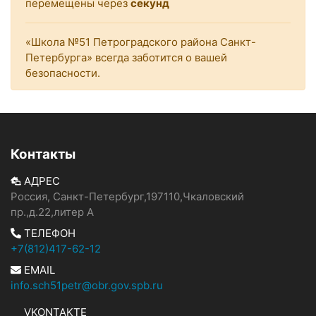
перемещены через
секунд
«Школа №51 Петроградского района Санкт-
Петербурга» всегда заботится о вашей
безопасности.
Контакты
АДРЕС
Россия, Санкт-Петербург,197110,Чкаловский
пр.,д.22,литер А
ТЕЛЕФОН
+7(812)417-62-12
EMAIL
info.sch51petr@obr.gov.spb.ru
VKONTAKTE