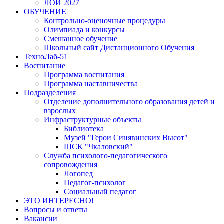
ЛОИ 2027
ОБУЧЕНИЕ
Контрольно-оценочные процедуры
Олимпиада и конкурсы
Смешанное обучение
Школьный сайт Дистанционного Обучения
ТехноЛаб-51
Воспитание
Программа воспитания
Программа наставничества
Подразделения
Отделение дополнительного образования детей и
взрослых
Инфраструктурные объекты
Библиотека
Музей "Герои Синявинских Высот"
ШСК "Чкаловский"
Служба психолого-педагогического
сопровождения
Логопед
Педагог-психолог
Социальный педагог
ЭТО ИНТЕРЕСНО!
Вопросы и ответы
Вакансии