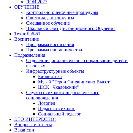
ЛОИ 2027
ОБУЧЕНИЕ
Контрольно-оценочные процедуры
Олимпиада и конкурсы
Смешанное обучение
Школьный сайт Дистанционного Обучения
ТехноЛаб-51
Воспитание
Программа воспитания
Программа наставничества
Подразделения
Отделение дополнительного образования детей и
взрослых
Инфраструктурные объекты
Библиотека
Музей "Герои Синявинских Высот"
ШСК "Чкаловский"
Служба психолого-педагогического
сопровождения
Логопед
Педагог-психолог
Социальный педагог
ЭТО ИНТЕРЕСНО!
Вопросы и ответы
Вакансии