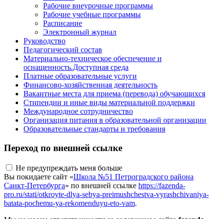
Рабочие внеурочные программы
Рабочие учебные программы
Расписание
Электронный журнал
Руководство
Педагогический состав
Материально-техническое обеспечение и
оснащенность.Доступная среда
Платные образовательные услуги
Финансово-хозяйственная деятельность
Вакантные места для приема (перевода) обучающихся
Стипендии и иные виды материальной поддержки
Международное сотрудничество
Организация питания в образовательной организации
Образовательные стандарты и требования
Переход по внешней ссылке
Не предупреждать меня больше
Вы покидаете сайт «
Школа №51 Петроградского района
Санкт-Петербурга
» по внешней ссылке
https://fazenda-
pro.ru/stati/otkroyte-dlya-sebya-preimushchestva-vyrashchivaniya-
batata-pochemu-ya-rekomenduyu-eto-vam
.