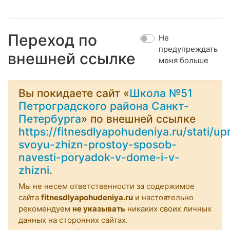
Переход по
Не
предупреждать
внешней ссылке
меня больше
Вы покидаете сайт «
Школа №51
Петроградского района Санкт-
Петербурга
» по внешней ссылке
https://fitnesdlyapohudeniya.ru/stati/u
svoyu-zhizn-prostoy-sposob-
navesti-poryadok-v-dome-i-v-
zhizni
.
Мы не несем ответственности за содержимое
сайта
fitnesdlyapohudeniya.ru
и настоятельно
рекомендуем
не указывать
никаких своих личных
данных на сторонних сайтах.