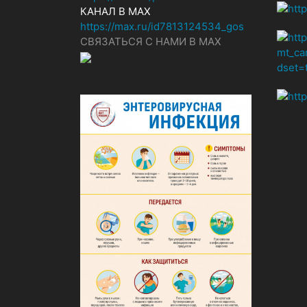
КАНАЛ В MAX
https://max.ru/id7813124534_gos
СВЯЗАТЬСЯ С НАМИ В МАХ