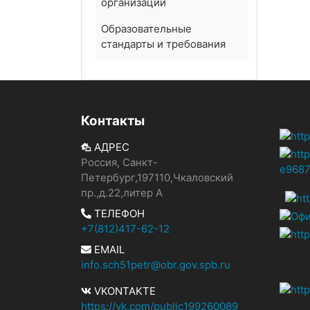
организации
Образовательные
стандарты и требования
Контакты
АДРЕС
Россия, Санкт-
Петербург,197110,Чкаловский
пр.,д.22,литер А
ТЕЛЕФОН
+7(812)417-62-12
EMAIL
info.sch51petr@obr.gov.spb.ru
VKONTAKTE
https://vk.com/public199260089