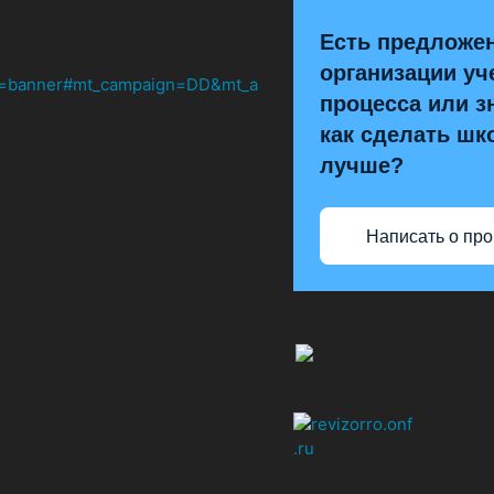
Есть предложе
организации уч
процесса или з
как сделать шк
лучше?
Написать о пр