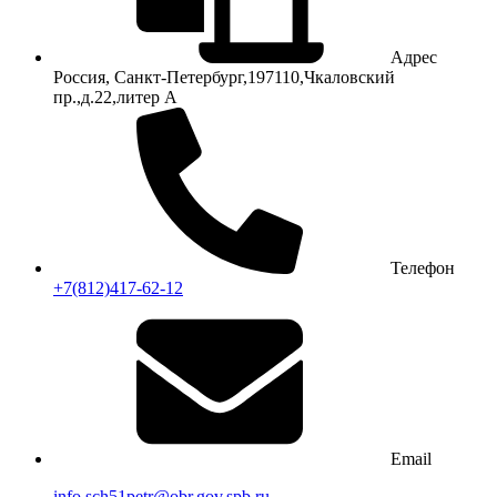
Адрес
Россия, Санкт-Петербург,197110,Чкаловский
пр.,д.22,литер А
Телефон
+7(812)417-62-12
Email
info.sch51petr@obr.gov.spb.ru