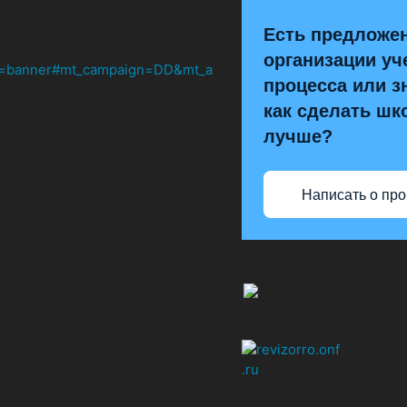
Есть предложе
организации уч
процесса или з
как сделать шк
лучше?
Написать о пр