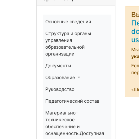
Вы
Основные сведения
П
do
Структура и органы
us
управления
образовательной
Мы 
организации
ук
Документы
Есл
пе
Образование
Руководство
«Шк
Педагогический состав
Материально-
техническое
обеспечение и
оснащенность.Доступная