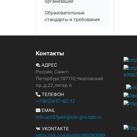
организации
Образовательные
стандарты и требования
Контакты
АДРЕС
Россия, Санкт-
Петербург,197110,Чкаловский
пр.,д.22,литер А
ТЕЛЕФОН
+7(812)417-62-12
EMAIL
info.sch51petr@obr.gov.spb.ru
VKONTAKTE
https://vk.com/public199260089