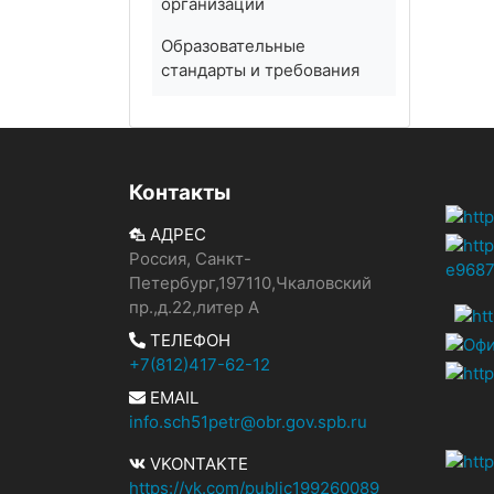
организации
Образовательные
стандарты и требования
Контакты
АДРЕС
Россия, Санкт-
Петербург,197110,Чкаловский
пр.,д.22,литер А
ТЕЛЕФОН
+7(812)417-62-12
EMAIL
info.sch51petr@obr.gov.spb.ru
VKONTAKTE
https://vk.com/public199260089