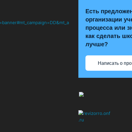
Есть предложе
организации уч
процесса или з
как сделать шк
лучше?
Написать о пр