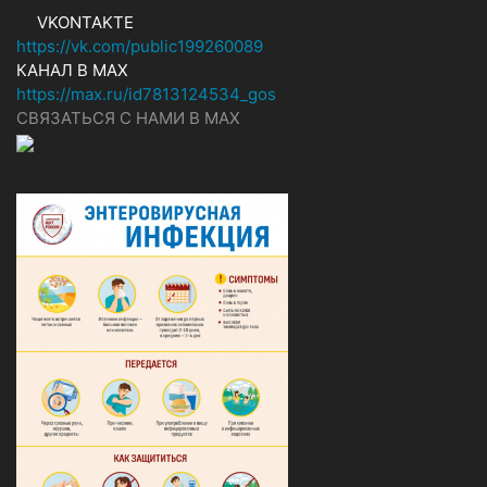
VKONTAKTE
https://vk.com/public199260089
КАНАЛ В MAX
https://max.ru/id7813124534_gos
СВЯЗАТЬСЯ С НАМИ В МАХ