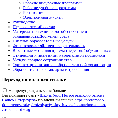
Рабочие внеурочные программы
Рабочие учебные программы
Расписание
Электронный журнал
Руководство
Педагогический состав
Материально-техническое обеспечение и
оснащенность.Доступная среда
Платные образовательные услуги
Финансово-хозяйственная деятельность
Вакантные места для приема (перевода) обучающихся
Стипендии и иные виды материальной поддержки
Международное сотрудничество
Организация питания в образовательной организации
Образовательные стандарты и требования
Переход по внешней ссылке
Не предупреждать меня больше
Вы покидаете сайт «
Школа №51 Петроградского района
Санкт-Петербурга
» по внешней ссылке
https://proremont-
dom.ru/novosti/gidroizolyaciya-krysh-vse-chto-nuzhno-znat-o-
zashchite-ot-vlagi
.