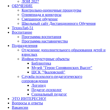
ЛОИ 2027
ОБУЧЕНИЕ
Контрольно-оценочные процедуры
Олимпиада и конкурсы
Смешанное обучение
Школьный сайт Дистанционного Обучения
ТехноЛаб-51
Воспитание
Программа воспитания
Программа наставничества
Подразделения
Отделение дополнительного образования детей и
взрослых
Инфраструктурные объекты
Библиотека
Музей "Герои Синявинских Высот"
ШСК "Чкаловский"
Служба психолого-педагогического
сопровождения
Логопед
Педагог-психолог
Социальный педагог
ЭТО ИНТЕРЕСНО!
Вопросы и ответы
Вакансии