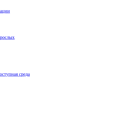
зации
зрослых
оступная среда