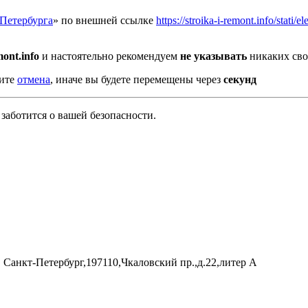
Петербурга
» по внешней ссылке
https://stroika-i-remont.info/stat
mont.info
и настоятельно рекомендуем
не указывать
никаких сво
мите
отмена
, иначе вы будете перемещены через
секунд
заботится о вашей безопасности.
 Санкт-Петербург,197110,Чкаловский пр.,д.22,литер А