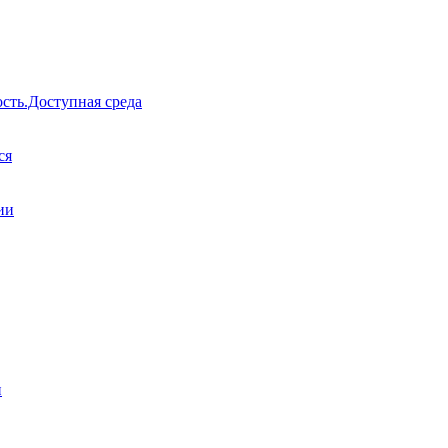
сть.Доступная среда
ся
ии
и