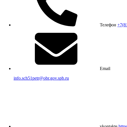
Телефон
+7(8
Email
info.sch51petr@obr.gov.spb.ru
vkontakte
http