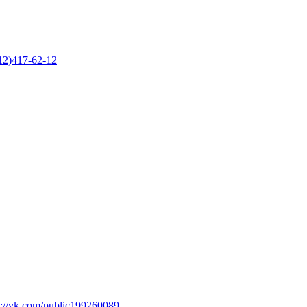
12)417-62-12
s://vk.com/public199260089