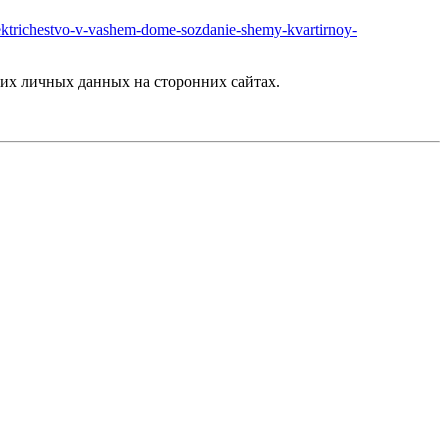
i/elektrichestvo-v-vashem-dome-sozdanie-shemy-kvartirnoy-
их личных данных на сторонних сайтах.